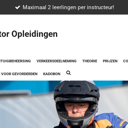
Maximaal 2 leerlingen per instructeur!
or Opleidingen
TUIGBEHEERSING
VERKEERSDEELNEMING
THEORIE
PRIJZEN
C
N VOOR GEVORDERDEN
KADOBON