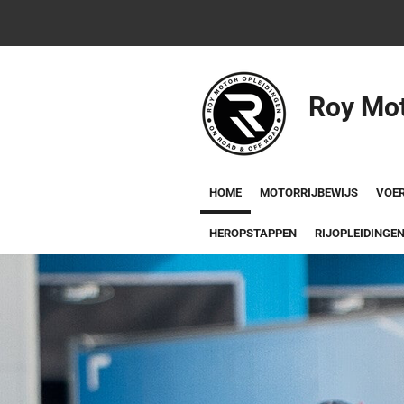
Ga
direct
naar
Roy Mot
de
hoofdinhoud
HOME
MOTORRIJBEWIJS
VOER
HEROPSTAPPEN
RIJOPLEIDINGE